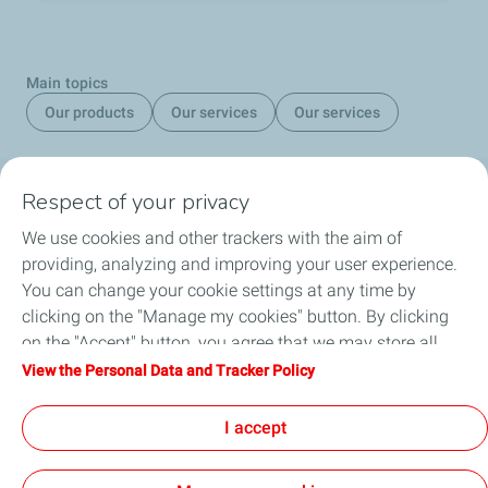
Main topics
Our products
Our services
Our services
Social Media
Respect of your privacy
We use cookies and other trackers with the aim of
providing, analyzing and improving your user experience.
You can change your cookie settings at any time by
clicking on the "Manage my cookies" button. By clicking
About us
on the "Accept" button, you agree that we may store all
cookies on your device. If you click on "Decline", only the
View the Personal Data and Tracker Policy
Service Stations
technical cookies required for the site to function correctly
will be used. For more information, refer to the "Personal
I accept
Collaborate with TotalEnergies
Data and Tracker Policy" page.