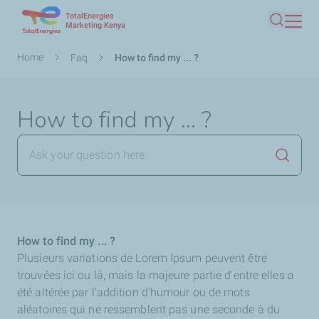
TotalEnergies
Skip
Marketing Kenya
Search
to
main
Breadcrumb
Home
Faq
How to find my ... ?
content
How to find my ... ?
Launch
How to find my ... ?
Plusieurs variations de Lorem Ipsum peuvent être
trouvées ici ou là, mais la majeure partie d'entre elles a
été altérée par l'addition d'humour ou de mots
aléatoires qui ne ressemblent pas une seconde à du